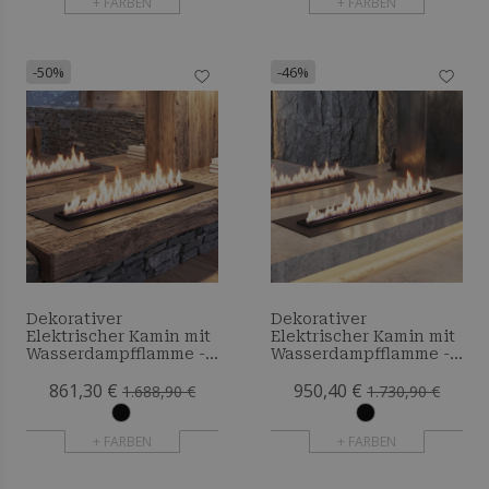
+ FARBEN
+ FARBEN
-50%
-46%
Dekorativer
Dekorativer
Elektrischer Kamin mit
Elektrischer Kamin mit
Wasserdampfflamme -
Wasserdampfflamme -
140 cm
150 cm
861,30 €
950,40 €
1.688,90 €
1.730,90 €
+ FARBEN
+ FARBEN