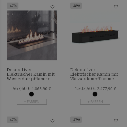
-47%
-48%
Dekorativer
Dekorativer
Elektrischer Kamin mit
Elektrischer Kamin mit
Wasserdampfflamme -
Wasserdampfflamme -
60 cm
220 cm
567,60 €
1.303,50 €
1.063,90 €
2.477,90 €
+ FARBEN
+ FARBEN
-47%
-47%