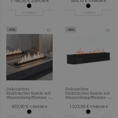
1.166,55 €
584,10 €
2.251,90 €
1.144,90 €
+ FARBEN
+ FARBEN
-49%
-48%
Dekorativer
Dekorativer
Elektrischer Kamin mit
Elektrischer Kamin mit
Wasserdampfflamme -
Wasserdampfflamme -
80 cm
160 cm
603,90 €
1.023,00 €
1.167,90 €
1.945,90 €