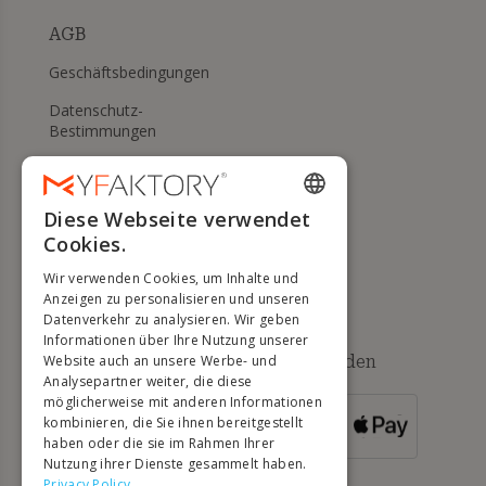
AGB
Geschäftsbedingungen
Datenschutz-
Bestimmungen
Meine Cookies verwalten
WIDERRUFS- UND
Diese Webseite verwendet
ENGLISH
RÜCKGABERECHT
Cookies.
FRENCH
Hilfe
Wir verwenden Cookies, um Inhalte und
DUTCH
Anzeigen zu personalisieren und unseren
Datenverkehr zu analysieren. Wir geben
GERMAN
Informationen über Ihre Nutzung unserer
Verfügbare Zahlungsmethoden
Website auch an unsere Werbe- und
ITALIAN
Analysepartner weiter, die diese
möglicherweise mit anderen Informationen
PORTUGUESE
kombinieren, die Sie ihnen bereitgestellt
FÜR
BESTELLUNGEN
haben oder die sie im Rahmen Ihrer
SPANISH
ÜBER 500 €
Nutzung ihrer Dienste gesammelt haben.
POLISH
Privacy Policy