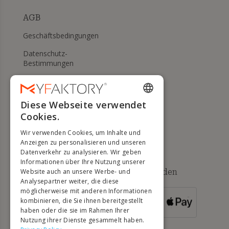
AGB
Geschäftsbedingungen
Datenschutz-
Bestimmungen
Meine Cookies verwalten
WIDERRUFS- UND
Diese Webseite verwendet
ENGLISH
RÜCKGABERECHT
Cookies.
FRENCH
Hilfe
Wir verwenden Cookies, um Inhalte und
DUTCH
Anzeigen zu personalisieren und unseren
Datenverkehr zu analysieren. Wir geben
GERMAN
Informationen über Ihre Nutzung unserer
Verfügbare Zahlungsmethoden
Website auch an unsere Werbe- und
ITALIAN
Analysepartner weiter, die diese
möglicherweise mit anderen Informationen
PORTUGUESE
kombinieren, die Sie ihnen bereitgestellt
FÜR
BESTELLUNGEN
haben oder die sie im Rahmen Ihrer
SPANISH
ÜBER 500 €
Nutzung ihrer Dienste gesammelt haben.
POLISH