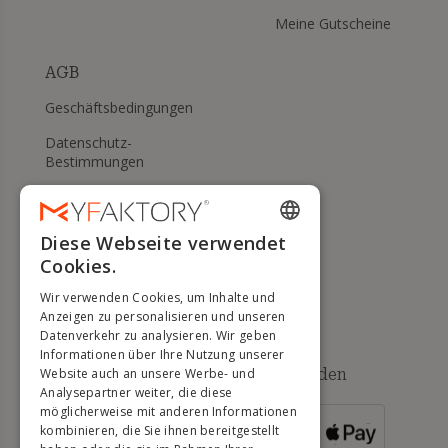
Meine Gutscheine
AGB
Geschäftsbedingungen
Datenschutz-
Bestimmungen
Meine Cookies verwalten
WIDERRUFS- UND
Diese Webseite verwendet
ENGLISH
RÜCKGABERECHT
Cookies.
FRENCH
Hilfe
Wir verwenden Cookies, um Inhalte und
DUTCH
Anzeigen zu personalisieren und unseren
Datenverkehr zu analysieren. Wir geben
GERMAN
Informationen über Ihre Nutzung unserer
Verfügbare Zahlungsmethoden
Website auch an unsere Werbe- und
ITALIAN
Analysepartner weiter, die diese
möglicherweise mit anderen Informationen
PORTUGUESE
kombinieren, die Sie ihnen bereitgestellt
FÜR
BESTELLUNGEN