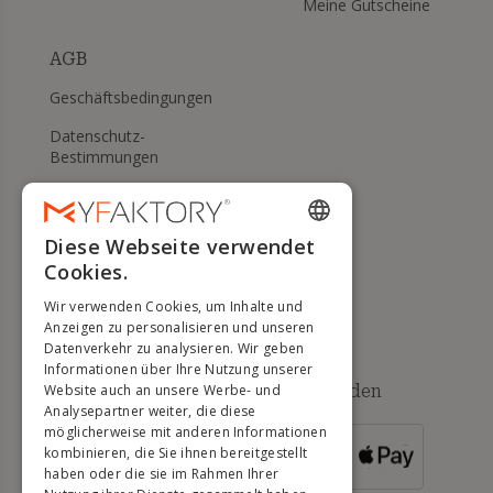
Meine Gutscheine
AGB
Geschäftsbedingungen
Datenschutz-
Bestimmungen
Meine Cookies verwalten
WIDERRUFS- UND
Diese Webseite verwendet
ENGLISH
RÜCKGABERECHT
Cookies.
FRENCH
Hilfe
Wir verwenden Cookies, um Inhalte und
DUTCH
Anzeigen zu personalisieren und unseren
Datenverkehr zu analysieren. Wir geben
GERMAN
Informationen über Ihre Nutzung unserer
Verfügbare Zahlungsmethoden
Website auch an unsere Werbe- und
ITALIAN
Analysepartner weiter, die diese
möglicherweise mit anderen Informationen
PORTUGUESE
kombinieren, die Sie ihnen bereitgestellt
FÜR
BESTELLUNGEN
haben oder die sie im Rahmen Ihrer
SPANISH
ÜBER 500 €