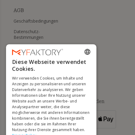
AGB
Geschäftsbedingungen
Datenschutz-
Bestimmungen
Meine Cookies verwalten
WIDERRUFS- UND
Diese Webseite verwendet
ENGLISH
RÜCKGABERECHT
Cookies.
FRENCH
Hilfe
Wir verwenden Cookies, um Inhalte und
DUTCH
Anzeigen zu personalisieren und unseren
Datenverkehr zu analysieren. Wir geben
GERMAN
Informationen über Ihre Nutzung unserer
Verfügbare Zahlungsmethoden
Website auch an unsere Werbe- und
ITALIAN
Analysepartner weiter, die diese
möglicherweise mit anderen Informationen
PORTUGUESE
kombinieren, die Sie ihnen bereitgestellt
FÜR
BESTELLUNGEN
haben oder die sie im Rahmen Ihrer
SPANISH
ÜBER 500 €
Nutzung ihrer Dienste gesammelt haben.
POLISH