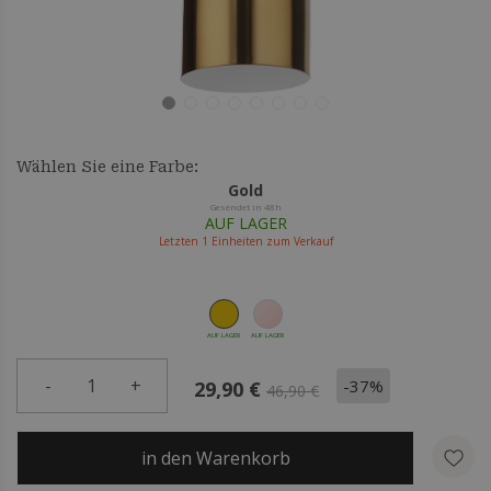
Wählen Sie eine Farbe:
Gold
Gesendet in 48h
AUF LAGER
Letzten
1
Einheiten zum Verkauf
AUF LAGER
AUF LAGER
-
1
+
-37%
29,90 €
46,90 €
in den Warenkorb