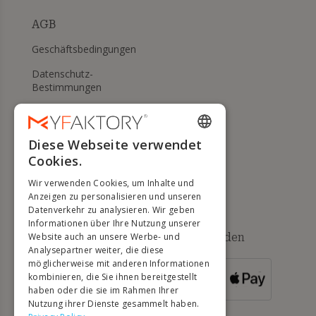
AGB
Geschäftsbedingungen
Datenschutz-
Bestimmungen
Meine Cookies verwalten
WIDERRUFS- UND
Diese Webseite verwendet
ENGLISH
RÜCKGABERECHT
Cookies.
FRENCH
Hilfe
Wir verwenden Cookies, um Inhalte und
DUTCH
Anzeigen zu personalisieren und unseren
Datenverkehr zu analysieren. Wir geben
GERMAN
Informationen über Ihre Nutzung unserer
Verfügbare Zahlungsmethoden
Website auch an unsere Werbe- und
ITALIAN
Analysepartner weiter, die diese
möglicherweise mit anderen Informationen
PORTUGUESE
kombinieren, die Sie ihnen bereitgestellt
FÜR
BESTELLUNGEN
haben oder die sie im Rahmen Ihrer
SPANISH
ÜBER 500 €
Nutzung ihrer Dienste gesammelt haben.
POLISH