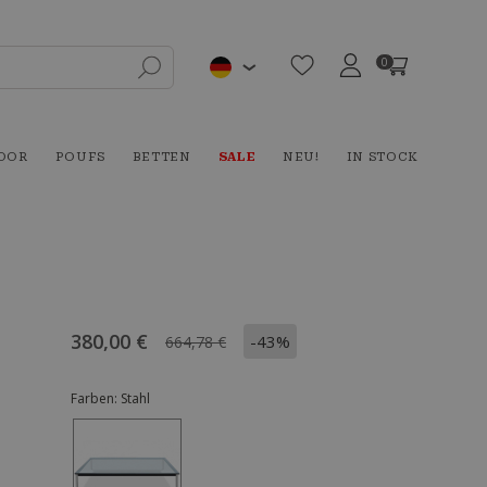
0
OOR
POUFS
BETTEN
SALE
NEU!
IN STOCK
380,00 €
-43%
664,78 €
Farben:
Stahl