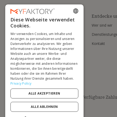
Entdecke u
Diese Webseite verwendet
ENGLISH
Cookies.
Wer sind wir
FRENCH
Wir verwenden Cookies, um Inhalte und
Dienstleistung
DUTCH
Anzeigen zu personalisieren und unseren
Kontakt
Datenverkehr zu analysieren. Wir geben
GERMAN
Informationen über Ihre Nutzung unserer
Website auch an unsere Werbe- und
ITALIAN
Analysepartner weiter, die diese
möglicherweise mit anderen Informationen
PORTUGUESE
kombinieren, die Sie ihnen bereitgestellt
haben oder die sie im Rahmen Ihrer
SPANISH
Nutzung ihrer Dienste gesammelt haben.
POLISH
Privacy Policy
ALLE AKZEPTIEREN
Verfügbare Zahl
ALLE ABLEHNEN