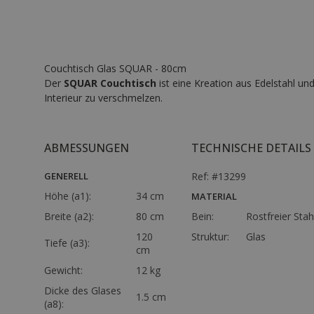
Couchtisch Glas SQUAR - 80cm
Der
SQUAR Couchtisch
ist eine Kreation aus Edelstahl u
Interieur zu verschmelzen.
ABMESSUNGEN
TECHNISCHE DETAILS
GENERELL
Ref: #13299
Höhe (a1):
34 cm
MATERIAL
Breite (a2):
80 cm
Bein:
Rostfreier Stah
120
Struktur:
Glas
Tiefe (a3):
cm
Gewicht:
12 kg
Dicke des Glases
1.5 cm
(a8):