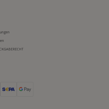
n
mungen
ten
ÜCKGABERECHT