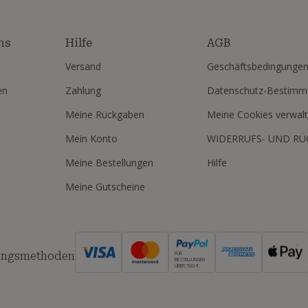
ns
Hilfe
AGB
Versand
Geschäftsbedingunge
en
Zahlung
Datenschutz-Bestim
Meine Rückgaben
Meine Cookies verwal
Mein Konto
WIDERRUFS- UND R
Meine Bestellungen
Hilfe
Meine Gutscheine
ungsmethoden
FÜR
BESTELLUNGEN
ÜBER 500 €