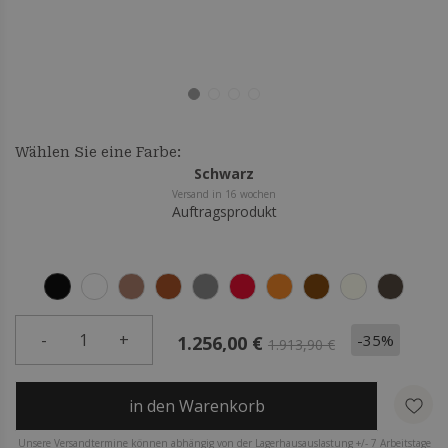
Wählen Sie eine Farbe:
Schwarz
Versand in 16 wochen
Auftragsprodukt
-
1
+
-35%
1.256,00 €
1.913,90 €
in den Warenkorb
Unsere Versandtermine können abhängig von der Lagerhausauslastung +/- 7 Arbeitstage