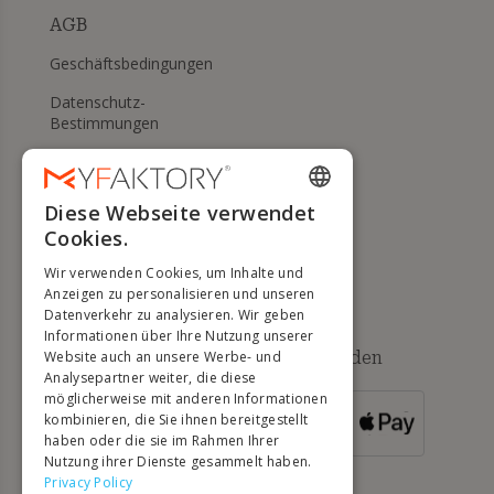
AGB
Geschäftsbedingungen
Datenschutz-
Bestimmungen
Meine Cookies verwalten
WIDERRUFS- UND
Diese Webseite verwendet
ENGLISH
RÜCKGABERECHT
Cookies.
FRENCH
Hilfe
Wir verwenden Cookies, um Inhalte und
DUTCH
Anzeigen zu personalisieren und unseren
Datenverkehr zu analysieren. Wir geben
GERMAN
Informationen über Ihre Nutzung unserer
Verfügbare Zahlungsmethoden
Website auch an unsere Werbe- und
ITALIAN
Analysepartner weiter, die diese
möglicherweise mit anderen Informationen
PORTUGUESE
kombinieren, die Sie ihnen bereitgestellt
FÜR
BESTELLUNGEN
haben oder die sie im Rahmen Ihrer
SPANISH
ÜBER 500 €
Nutzung ihrer Dienste gesammelt haben.
POLISH
Privacy Policy