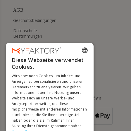
AGB
Geschäftsbedingungen
Datenschutz-
Bestimmungen
Meine Cookies verwalten
WIDERRUFS- UND
Diese Webseite verwendet
ENGLISH
RÜCKGABERECHT
Cookies.
FRENCH
Hilfe
Wir verwenden Cookies, um Inhalte und
DUTCH
Anzeigen zu personalisieren und unseren
Datenverkehr zu analysieren. Wir geben
GERMAN
Informationen über Ihre Nutzung unserer
Verfügbare Zahlungsmethoden
Website auch an unsere Werbe- und
ITALIAN
Analysepartner weiter, die diese
möglicherweise mit anderen Informationen
PORTUGUESE
kombinieren, die Sie ihnen bereitgestellt
FÜR
BESTELLUNGEN
haben oder die sie im Rahmen Ihrer
SPANISH
ÜBER 500 €
Nutzung ihrer Dienste gesammelt haben.
POLISH