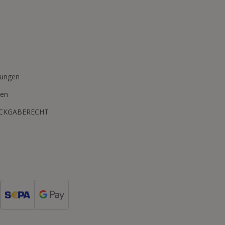
n
mungen
ten
ÜCKGABERECHT