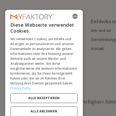
Entdecke u
Diese Webseite verwendet
ENGLISH
Cookies.
Wer sind wir
FRENCH
Wir verwenden Cookies, um Inhalte und
Dienstleistung
DUTCH
Anzeigen zu personalisieren und unseren
Kontakt
Datenverkehr zu analysieren. Wir geben
GERMAN
Informationen über Ihre Nutzung unserer
Website auch an unsere Werbe- und
ITALIAN
Analysepartner weiter, die diese
möglicherweise mit anderen Informationen
PORTUGUESE
kombinieren, die Sie ihnen bereitgestellt
haben oder die sie im Rahmen Ihrer
SPANISH
Nutzung ihrer Dienste gesammelt haben.
POLISH
Privacy Policy
ALLE AKZEPTIEREN
Verfügbare Zahl
ALLE ABLEHNEN