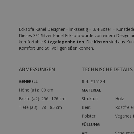
Ecksofa Kanel Designer – linksseitig – 3/4-Sitzer – Kunstled
Dieses 3/4-Sitzer Kanel Ecksofa wurde von einem Design aus 
komfortable
Sitzgelegenheiten
. Die
Kissen
sind aus Kuns
Komfort und Stil voll genießen können.
ABMESSUNGEN
TECHNISCHE DETAILS
GENERELL
Ref: #15184
Höhe (a1):
80 cm
MATERIAL
Breite (a2):
256 -176 cm
Struktur:
Holz
Tiefe (a3):
78 - 85 cm
Bein:
Rostfreier
Polster:
Veganes 
FÜLLUNG
Art:
Schaumst