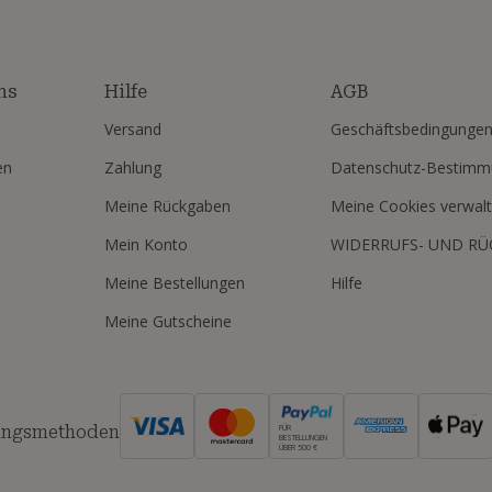
ns
Hilfe
AGB
Versand
Geschäftsbedingunge
en
Zahlung
Datenschutz-Bestim
Meine Rückgaben
Meine Cookies verwal
Mein Konto
WIDERRUFS- UND R
Meine Bestellungen
Hilfe
Meine Gutscheine
ungsmethoden
FÜR
BESTELLUNGEN
ÜBER 500 €