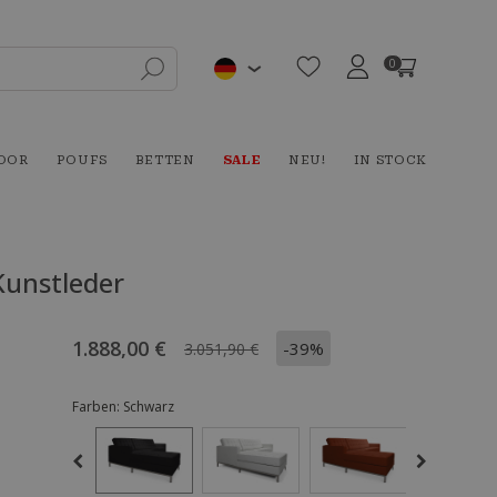
0
OOR
POUFS
BETTEN
SALE
NEU!
IN STOCK
 Kunstleder
1.888,00 €
-39%
3.051,90 €
Farben:
Schwarz