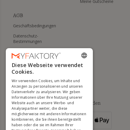
Meine Gutscheine
AGB
Geschäftsbedingungen
Datenschutz-
Bestimmungen
Meine Cookies verwalten
WIDERRUFS- UND
Diese Webseite verwendet
ENGLISH
RÜCKGABERECHT
Cookies.
FRENCH
Hilfe
Wir verwenden Cookies, um Inhalte und
DUTCH
Anzeigen zu personalisieren und unseren
Datenverkehr zu analysieren. Wir geben
GERMAN
Informationen über Ihre Nutzung unserer
Verfügbare Zahlungsmethoden
Website auch an unsere Werbe- und
ITALIAN
Analysepartner weiter, die diese
möglicherweise mit anderen Informationen
PORTUGUESE
kombinieren, die Sie ihnen bereitgestellt
FÜR
BESTELLUNGEN
haben oder die sie im Rahmen Ihrer
SPANISH
ÜBER 500 €