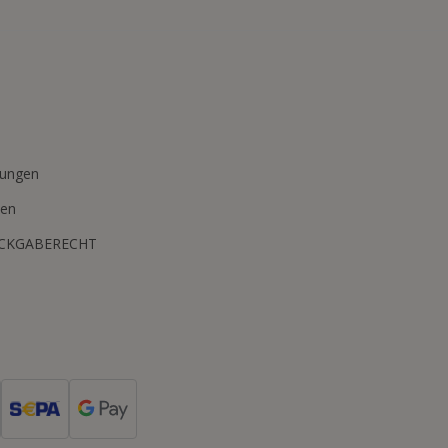
n
mungen
ten
ÜCKGABERECHT