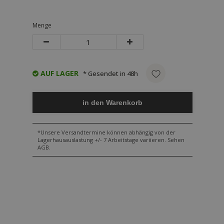
Menge
AUF LAGER
* Gesendet in 48h
in den Warenkorb
*Unsere Versandtermine können abhängig von der
Lagerhausauslastung +/- 7 Arbeitstage variieren. Sehen
AGB.