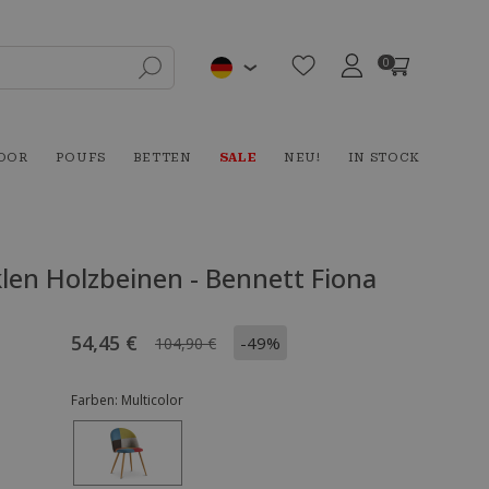
0
OOR
POUFS
BETTEN
SALE
NEU!
IN STOCK
len Holzbeinen - Bennett Fiona
54,45 €
-49%
104,90 €
Farben:
Multicolor