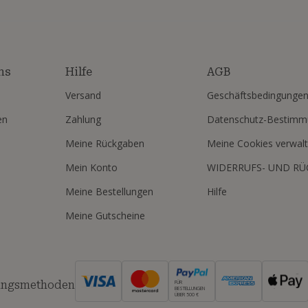
ns
Hilfe
AGB
Versand
Geschäftsbedingunge
en
Zahlung
Datenschutz-Bestim
Meine Rückgaben
Meine Cookies verwal
Mein Konto
WIDERRUFS- UND R
Meine Bestellungen
Hilfe
Meine Gutscheine
ungsmethoden
FÜR
BESTELLUNGEN
ÜBER 500 €