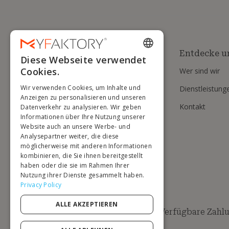
Entdecke u
Diese Webseite verwendet
ENGLISH
Cookies.
Wer sind wir
FRENCH
Wir verwenden Cookies, um Inhalte und
Dienstleistung
DUTCH
Anzeigen zu personalisieren und unseren
Kontakt
Datenverkehr zu analysieren. Wir geben
GERMAN
Informationen über Ihre Nutzung unserer
Website auch an unsere Werbe- und
ITALIAN
Analysepartner weiter, die diese
möglicherweise mit anderen Informationen
PORTUGUESE
kombinieren, die Sie ihnen bereitgestellt
haben oder die sie im Rahmen Ihrer
SPANISH
Nutzung ihrer Dienste gesammelt haben.
POLISH
Privacy Policy
ALLE AKZEPTIEREN
Verfügbare Zahl