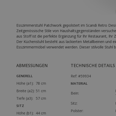
Esszimmerstuhl Patchwork gepolstert im Scandi Retro Desi
Zeitgenössische Stile von Haushaltsgegenständen versuchen
aus Stoff ist die perfekte Ergänzung für Ihr Restaurant, Ih
Der Küchenstuhl besteht aus lackierten Metallbeinen und e
Esszimmermöbel verwendet werden. Dieser stilvolle Stuhl bie
ABMESSUNGEN
TECHNISCHE DETAILS
GENERELL
Ref: #59934
Höhe (a1):
78 cm
MATERIAL
Breite (a2):
51 cm
Bein:
Tiefe (a3):
57 cm
Sitz:
SITZ
Polster:
Höhe (b1):
44 cm