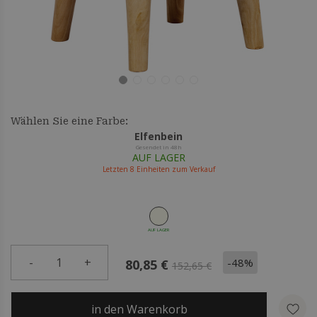
Wählen Sie eine Farbe:
Elfenbein
Gesendet in 48h
AUF LAGER
Letzten
8
Einheiten zum Verkauf
AUF LAGER
-
1
+
-48%
80,85 €
152,65 €
in den Warenkorb