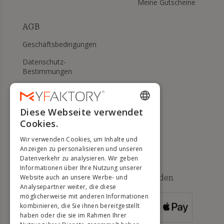
Meine Gutscheine
AGB
Geschäftsbedingungen
Datenschutz-
Bestimmungen
Meine Cookies verwalten
WIDERRUFS- UND
Diese Webseite verwendet
ENGLISH
RÜCKGABERECHT
Cookies.
FRENCH
Hilfe
Wir verwenden Cookies, um Inhalte und
DUTCH
Anzeigen zu personalisieren und unseren
Datenverkehr zu analysieren. Wir geben
GERMAN
Informationen über Ihre Nutzung unserer
Verfügbare Zahlungsmethoden
Website auch an unsere Werbe- und
ITALIAN
Analysepartner weiter, die diese
möglicherweise mit anderen Informationen
PORTUGUESE
kombinieren, die Sie ihnen bereitgestellt
FÜR
BESTELLUNGEN
haben oder die sie im Rahmen Ihrer
SPANISH
ÜBER 500 €