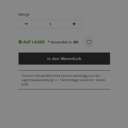
Menge
AUF LAGER
* Gesendet in 48h
in den Warenkorb
*Unsere Versandtermine können abhängig von der
Lagerhausauslastung +/- 7 Arbeitstage variieren. Sehen
AGB.