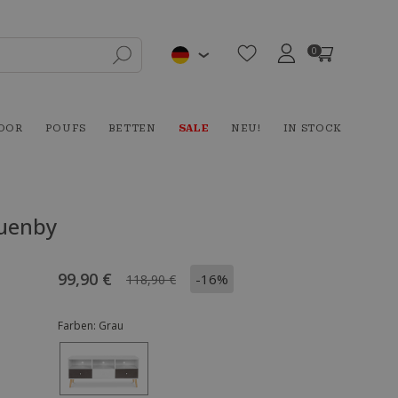
0
OOR
POUFS
BETTEN
SALE
NEU!
IN STOCK
Quenby
99,90 €
-16%
118,90 €
Farben:
Grau