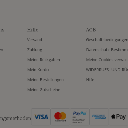
ns
Hilfe
AGB
Versand
Geschäftsbedingunge
en
Zahlung
Datenschutz-Bestim
Meine Rückgaben
Meine Cookies verwal
Mein Konto
WIDERRUFS- UND R
Meine Bestellungen
Hilfe
Meine Gutscheine
ungsmethoden
FÜR
BESTELLUNGEN
ÜBER 500 €