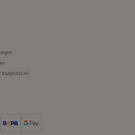
n
mungen
ten
ÜCKGABERECHT