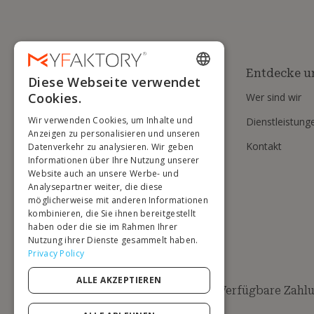
Entdecke u
Diese Webseite verwendet
ENGLISH
Cookies.
Wer sind wir
FRENCH
Wir verwenden Cookies, um Inhalte und
Dienstleistung
DUTCH
Anzeigen zu personalisieren und unseren
Kontakt
Datenverkehr zu analysieren. Wir geben
GERMAN
Informationen über Ihre Nutzung unserer
Website auch an unsere Werbe- und
ITALIAN
Analysepartner weiter, die diese
möglicherweise mit anderen Informationen
PORTUGUESE
kombinieren, die Sie ihnen bereitgestellt
haben oder die sie im Rahmen Ihrer
SPANISH
Nutzung ihrer Dienste gesammelt haben.
POLISH
Privacy Policy
ALLE AKZEPTIEREN
Verfügbare Zahl