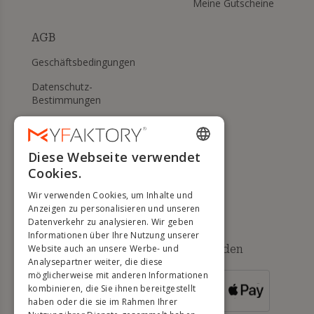
Meine Gutscheine
AGB
Geschäftsbedingungen
Datenschutz-
Bestimmungen
Meine Cookies verwalten
WIDERRUFS- UND
Diese Webseite verwendet
ENGLISH
RÜCKGABERECHT
Cookies.
FRENCH
Hilfe
Wir verwenden Cookies, um Inhalte und
DUTCH
Anzeigen zu personalisieren und unseren
Datenverkehr zu analysieren. Wir geben
GERMAN
Informationen über Ihre Nutzung unserer
Verfügbare Zahlungsmethoden
Website auch an unsere Werbe- und
ITALIAN
Analysepartner weiter, die diese
möglicherweise mit anderen Informationen
PORTUGUESE
kombinieren, die Sie ihnen bereitgestellt
FÜR
BESTELLUNGEN
haben oder die sie im Rahmen Ihrer
SPANISH
ÜBER 500 €