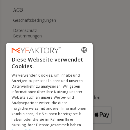
AGB
Geschäftsbedingungen
Datenschutz-
Bestimmungen
Meine Cookies verwalten
WIDERRUFS- UND
Diese Webseite verwendet
ENGLISH
RÜCKGABERECHT
Cookies.
FRENCH
Hilfe
Wir verwenden Cookies, um Inhalte und
DUTCH
Anzeigen zu personalisieren und unseren
Datenverkehr zu analysieren. Wir geben
GERMAN
Informationen über Ihre Nutzung unserer
Verfügbare Zahlungsmethoden
Website auch an unsere Werbe- und
ITALIAN
Analysepartner weiter, die diese
möglicherweise mit anderen Informationen
PORTUGUESE
kombinieren, die Sie ihnen bereitgestellt
FÜR
BESTELLUNGEN
haben oder die sie im Rahmen Ihrer
SPANISH
ÜBER 500 €
Nutzung ihrer Dienste gesammelt haben.
POLISH