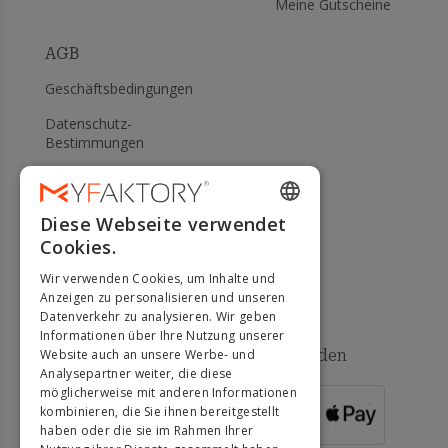
Meine Gutscheine
AGB
Geschäftsbedingungen
Datenschutz-
Bestimmungen
Meine Cookies verwalten
WIDERRUFS- UND
Diese Webseite verwendet
ENGLISH
RÜCKGABERECHT
Cookies.
FRENCH
Hilfe
Wir verwenden Cookies, um Inhalte und
DUTCH
Anzeigen zu personalisieren und unseren
Datenverkehr zu analysieren. Wir geben
GERMAN
Informationen über Ihre Nutzung unserer
Verfügbare Zahlungsmethoden
Website auch an unsere Werbe- und
ITALIAN
Analysepartner weiter, die diese
möglicherweise mit anderen Informationen
PORTUGUESE
kombinieren, die Sie ihnen bereitgestellt
FÜR
BESTELLUNGEN
haben oder die sie im Rahmen Ihrer
SPANISH
ÜBER 500 €