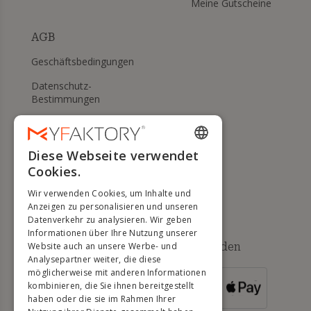
Meine Gutscheine
AGB
Geschäftsbedingungen
Datenschutz-
Bestimmungen
Meine Cookies verwalten
WIDERRUFS- UND
Diese Webseite verwendet
ENGLISH
RÜCKGABERECHT
Cookies.
FRENCH
Hilfe
Wir verwenden Cookies, um Inhalte und
DUTCH
Anzeigen zu personalisieren und unseren
Datenverkehr zu analysieren. Wir geben
GERMAN
Informationen über Ihre Nutzung unserer
Verfügbare Zahlungsmethoden
Website auch an unsere Werbe- und
ITALIAN
Analysepartner weiter, die diese
möglicherweise mit anderen Informationen
PORTUGUESE
kombinieren, die Sie ihnen bereitgestellt
FÜR
BESTELLUNGEN
haben oder die sie im Rahmen Ihrer
SPANISH
ÜBER 500 €