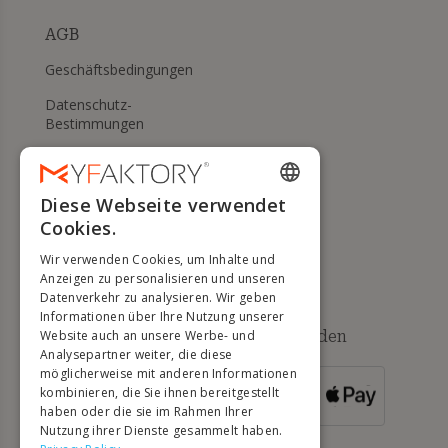
AGB
Geschäftsbedingungen
Datenschutz-
Bestimmungen
Meine Cookies verwalten
WIDERRUFS- UND
Diese Webseite verwendet
ENGLISH
RÜCKGABERECHT
Cookies.
FRENCH
Hilfe
Wir verwenden Cookies, um Inhalte und
DUTCH
Anzeigen zu personalisieren und unseren
Datenverkehr zu analysieren. Wir geben
GERMAN
Informationen über Ihre Nutzung unserer
Verfügbare Zahlungsmethoden
Website auch an unsere Werbe- und
ITALIAN
Analysepartner weiter, die diese
möglicherweise mit anderen Informationen
PORTUGUESE
kombinieren, die Sie ihnen bereitgestellt
FÜR
BESTELLUNGEN
haben oder die sie im Rahmen Ihrer
SPANISH
ÜBER 500 €
Nutzung ihrer Dienste gesammelt haben.
POLISH