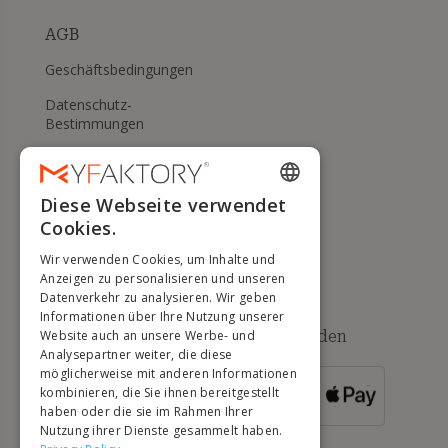
AGB
Geschäftsbedingungen
Datenschutz-
Bestimmungen
Meine Cookies verwalten
WIDERRUFS- UND
Diese Webseite verwendet
ENGLISH
RÜCKGABERECHT
Cookies.
FRENCH
Hilfe
Wir verwenden Cookies, um Inhalte und
DUTCH
Anzeigen zu personalisieren und unseren
Datenverkehr zu analysieren. Wir geben
GERMAN
Informationen über Ihre Nutzung unserer
Verfügbare Zahlungsmethoden
Website auch an unsere Werbe- und
ITALIAN
Analysepartner weiter, die diese
möglicherweise mit anderen Informationen
PORTUGUESE
kombinieren, die Sie ihnen bereitgestellt
FÜR
BESTELLUNGEN
haben oder die sie im Rahmen Ihrer
SPANISH
ÜBER 500 €
Nutzung ihrer Dienste gesammelt haben.
POLISH