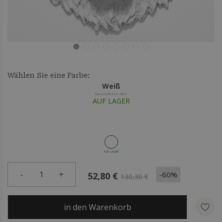
Wählen Sie eine Farbe:
Weiß
Gesendet in 48h
AUF LAGER
AUF LAGER
-
1
+
-60%
52,80 €
130,30 €
in den Warenkorb