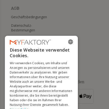
AGB
Geschäftsbedingungen
Datenschutz-
Bestimmungen
Meine Cookies verwalten
WIDERRUFS- UND
Diese Webseite verwendet
ENGLISH
RÜCKGABERECHT
Cookies.
FRENCH
Hilfe
Wir verwenden Cookies, um Inhalte und
DUTCH
Anzeigen zu personalisieren und unseren
Datenverkehr zu analysieren. Wir geben
GERMAN
Informationen über Ihre Nutzung unserer
Verfügbare Zahlungsmethoden
Website auch an unsere Werbe- und
ITALIAN
Analysepartner weiter, die diese
möglicherweise mit anderen Informationen
PORTUGUESE
kombinieren, die Sie ihnen bereitgestellt
FÜR
BESTELLUNGEN
haben oder die sie im Rahmen Ihrer
SPANISH
ÜBER 500 €
Nutzung ihrer Dienste gesammelt haben.
POLISH